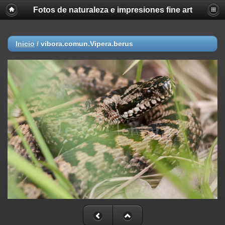
Fotos de naturaleza e impresiones fine art
Inicio
/
vibora.comun.Vipera.berus