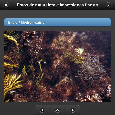
Fotos de naturaleza e impresiones fine art
Inicio
/
Medio marino