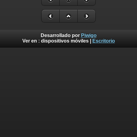
Desarrollado por
Piwigo
Ver en :
dispositivos móviles
|
Escritorio