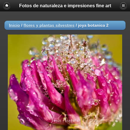
Fotos de naturaleza e impresiones fine art
Inicio
/
flores y plantas silvestres
/
joya botanica 2