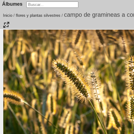
Álbumes
campo de gramineas a con
Inicio
/
flores y plantas silvestres
/