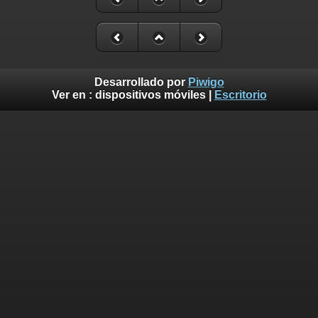
Desarrollado por
Piwigo
Ver en :
dispositivos móviles
|
Escritorio