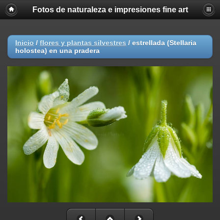
Fotos de naturaleza e impresiones fine art
Inicio
/
flores y plantas silvestres
/
estrellada (Stellaria
holostea) en una pradera