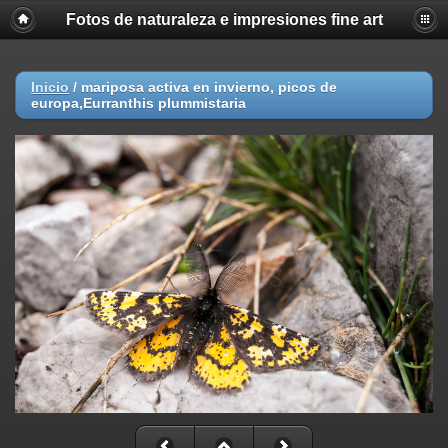
Fotos de naturaleza e impresiones fine art
Inicio
/
mariposa activa en invierno, picos de
europa,Eurranthis plummistaria