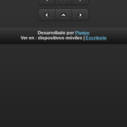
Desarrollado por
Piwigo
Ver en :
dispositivos móviles
|
Escritorio